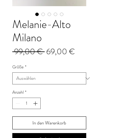
Melanie-Alto
Milano
Standardpreis
Sale-
 99,00 € 
69,00 €
Preis
Größe
*
Anzahl
*
In den Warenkorb