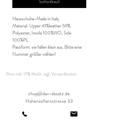
Sofortkauf
Hausschuhe-Made in Italy
Material: Upper 41%leather 59%
Polyester, Insole 100%WO, Sole
100%PL
Passform: sie fallen klein aus. Bitte eine
Nummer größer wählen!
Preis inkl. 19% MwSt. zzgl. Versandkosten
shop@der-absatz.de
Hohenzollernstrasse 33
80801 München
Tel.:
+49 (089) 38889992
Öffnungszeiten: