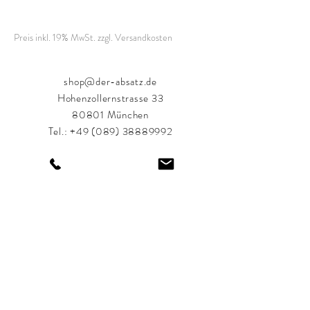
Preis inkl. 19% MwSt. zzgl. Versandkosten
shop@der-absatz.de
Hohenzollernstrasse 33
80801 München
Tel.:
+49 (089) 38889992
Öffnungszeiten:
Montag-Freitag: 11:00 bis 18:30 Uhr
Samstag: 11:00 bis 18:00 Uhr
Shop
FAQ