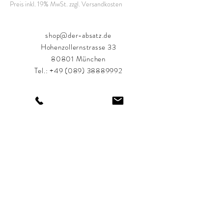
Preis inkl. 19% MwSt. zzgl. Versandkosten
shop@der-absatz.de
Hohenzollernstrasse 33
80801 München
Tel.:
+49 (089) 38889992
Öffnungszeiten:
Montag-Freitag: 11:00 bis 18:30 Uhr
Samstag: 11:00 bis 18:00 Uhr
Shop
FAQ
Über uns
Versand & Rückgabe
AGB