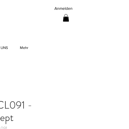
Anmelden
 UNS
Mehr
CL091 -
ept
L091