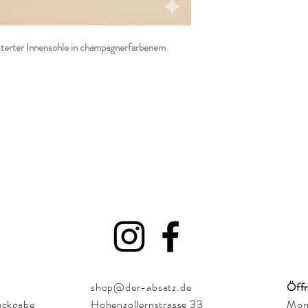
sterter Innensohle in champagnerfarbenem
shop@der-absatz.de
Öffn
ückgabe
Hohenzollernstrasse 33
Mont