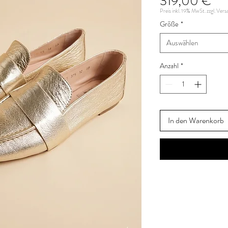
Pre
319,00 €
Preis inkl. 19% MwSt. zzgl. Ver
Größe
*
Auswählen
Anzahl
*
In den Warenkorb