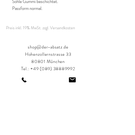
Sohle Gummi beschichtet.
Passform normal.
Preis inkl. 19% MwSt. zzgl. Versandkosten
shop@der-absatz.de
Hohenzollernstrasse 33
80801 München
Tel.:
+49 (089) 38889992
Öffnungszeiten:
Montag-Freitag: 11:00 bis 18:30 Uhr
Samstag: 11:00 bis 18:00 Uhr