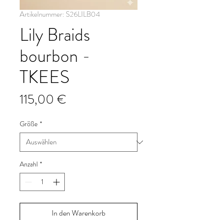
Artikelnummer: S26LILB04
Lily Braids
bourbon -
TKEES
Preis
115,00 €
Größe
*
Anzahl
*
In den Warenkorb