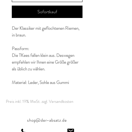
Sofortkauf
Der Klassiker mit geflochtenen Riemen,
in braun.
Passform:
Die TKees fallen klein aus. Deswegen
empfehlen wir Ihnen eine Größe größer
als üblich zu wählen.
Material: Leder, Sohle aus Gummi
Preis inkl. 19% MwSt. zzgl. Versandkosten
shop@der-absatz.de
Hohenzollernstrasse 33