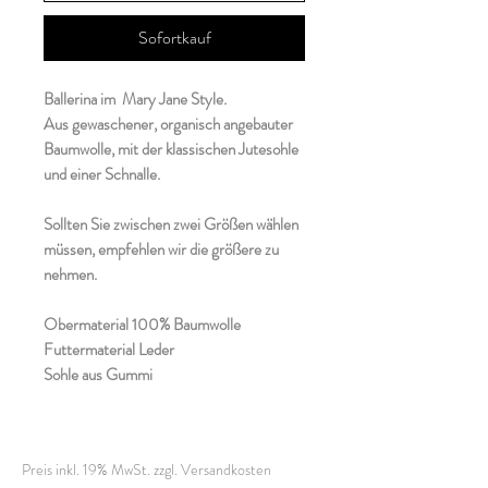
Sofortkauf
Ballerina im Mary Jane Style.
Aus gewaschener, organisch angebauter
Baumwolle, mit der klassischen Jutesohle
und einer Schnalle.
Sollten Sie zwischen zwei Größen wählen
müssen, empfehlen wir die größere zu
nehmen.
Obermaterial 100% Baumwolle
Futtermaterial Leder
Sohle aus Gummi
Preis inkl. 19% MwSt. zzgl. Versandkosten