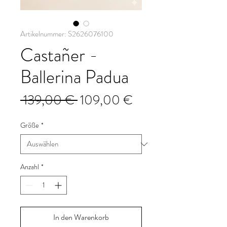
Artikelnummer: S2626076100
Castañer -
Ballerina Padua
Standardpreis
Sale-
 139,00 € 
109,00 €
Preis
Größe
*
Anzahl
*
In den Warenkorb