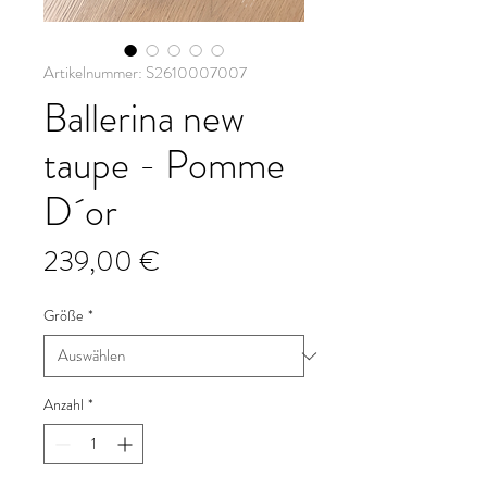
Artikelnummer: S2610007007
Ballerina new
taupe - Pomme
D´or
Preis
239,00 €
Größe
*
Anzahl
*