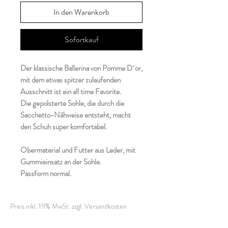
In den Warenkorb
Sofortkauf
Der klassische Ballerina von Pomme D´or,
mit dem etwas spitzer zulaufenden
Ausschnitt ist ein all time Favorite.
Die gepolsterte Sohle, die durch die
Sacchetto-Nähweise entsteht, macht
den Schuh super komfortabel.
Obermaterial und Futter aus Leder, mit
Gummieinsatz an der Sohle.
Passform normal.
Preis inkl. 19% MwSt. zzgl. Versandkosten